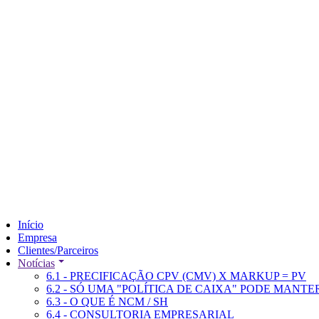
Início
Empresa
Clientes/Parceiros
Notícias
6.1 - PRECIFICAÇÃO CPV (CMV) X MARKUP = PV
6.2 - SÓ UMA "POLÍTICA DE CAIXA" PODE MANT
6.3 - O QUE É NCM / SH
6.4 - CONSULTORIA EMPRESARIAL