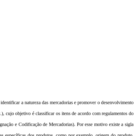
entificar a natureza das mercadorias e promover o desenvolvimento
, cujo objetivo é classificar os itens de acordo com regulamentos do
ação e Codificação de Mercadorias). Por esse motivo existe a sigla
as específicas dos produtos, como por exemplo, origem do produto,