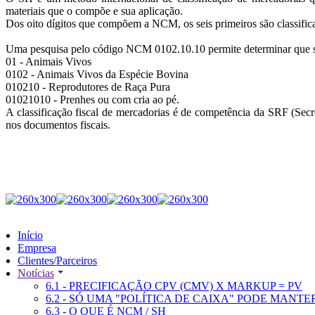
materiais que o compõe e sua aplicação.
Dos oito dígitos que compõem a NCM, os seis primeiros são classifi
Uma pesquisa pelo código NCM 0102.10.10 permite determinar que se
01 - Animais Vivos
0102 - Animais Vivos da Espécie Bovina
010210 - Reprodutores de Raça Pura
01021010 - Prenhes ou com cria ao pé.
A classificação fiscal de mercadorias é de competência da SRF (Secr
nos documentos fiscais.
Início
Empresa
Clientes/Parceiros
Notícias
6.1 - PRECIFICAÇÃO CPV (CMV) X MARKUP = PV
6.2 - SÓ UMA "POLÍTICA DE CAIXA" PODE MANT
6.3 - O QUE É NCM / SH