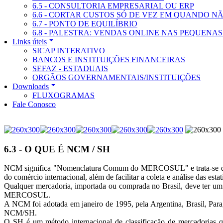
6.5 - CONSULTORIA EMPRESARIAL OU ERP
6.6 - CORTAR CUSTOS SÓ DE VEZ EM QUANDO 
6.7 - PONTO DE EQUILÍBRIO
6.8 - PALESTRA: VENDAS ONLINE NAS PEQUENA
Links úteis
SICAP INTERATIVO
BANCOS E INSTITUIÇÕES FINANCEIRAS
SEFAZ - ESTADUAIS
ORGÃOS GOVERNAMENTAIS/INSTITUIÇÕES
Downloads
FLUXOGRAMAS
Fale Conosco
6.3 - O QUE É NCM / SH
NCM significa "Nomenclatura Comum do MERCOSUL" e trata-se de um 
do comércio internacional, além de facilitar a coleta e análise das estat
Qualquer mercadoria, importada ou comprada no Brasil, deve ter um c
MERCOSUL.
A NCM foi adotada em janeiro de 1995, pela Argentina, Brasil, Par
NCM/SH.
O SH é um método internacional de classificação de mercadorias q