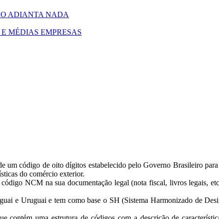
NÃO ADIANTA NADA
S E MÉDIAS EMPRESAS
código de oito dígitos estabelecido pelo Governo Brasileiro para id
ísticas do comércio exterior.
ódigo NCM na sua documentação legal (nota fiscal, livros legais, etc.)
aguai e Uruguai e tem como base o SH (Sistema Harmonizado de Design
ue contém uma estrutura de códigos com a descrição de característic